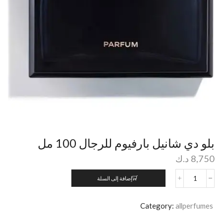
بلو دي شانيل بارفيوم للرجال 100 مل
8,750
د.ك
إضافة إلى السلة
Category:
allperfumes