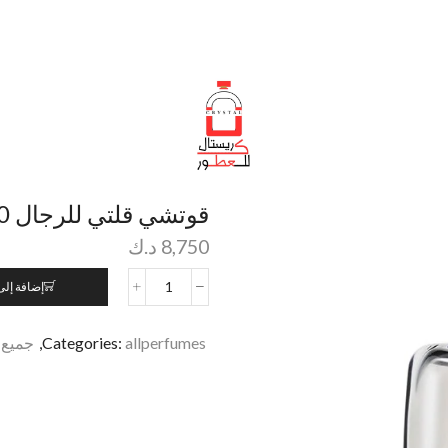
قوتشي قلتي للرجال 90 مل
8,750
د.ك
إضافة إلى
allperfumes
Categories:
,
جميع 