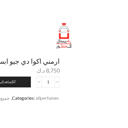
ارمني اكوا دي جيو ابسلوت
8,750
د.ك
إضافة إلى
allperfumes
Categories:
,
جميع 