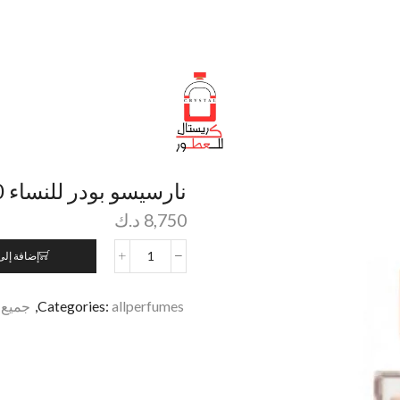
نارسيسو بودر للنساء 80 مل
8,750
د.ك
إضافة إلى
allperfumes
Categories:
,
جميع 