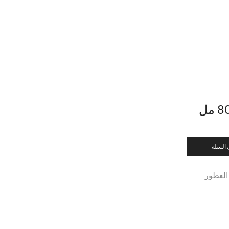
 السلة
العطور