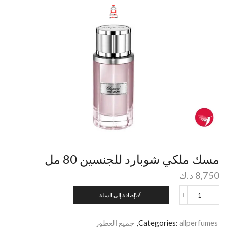
مسك ملكي شوبارد للجنسين 80 مل
8,750
د.ك
إضافة إلى السلة
allperfumes
Categories:
,
جميع العطور